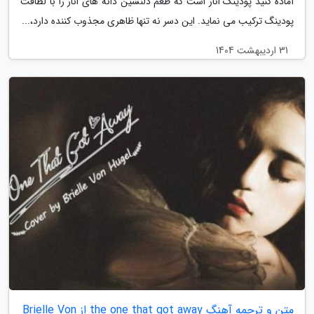
آماده کنید پودینگ انار است که طعم دلنشین دانه های انار را با لطافت
پودینگ ترکیب می نماید. این دسر نه تنها ظاهری مجذوب کننده دارد،...
31 اردیبهشت 1404
متن و ترجمه آهنگ the one that got away از Brielle Von