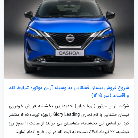
شروع فروش نیسان قشقایی به وسیله آرین موتور؛ شرایط نقد
و اقساط (تیر 1405)
شرکت آرین موتور (آرینا درایو) جدیدترین بخشنامه فروش خودروی
نیسان قشقایی با نام تجاری Glory Leading را ویژه تیرماه 1405 منتشر
کرد. بر اساس این بخشنامه، متقاضیان می توانند از ساعت 11 صبح روز
دوشنبه، 22 تیرماه 1405، نسبت به ثبت نام در این طرح اقدام نمایند.