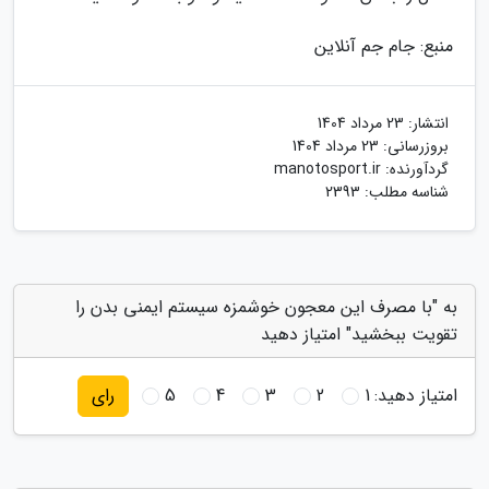
منبع: جام جم آنلاین
انتشار:
23 مرداد 1404
بروزرسانی:
23 مرداد 1404
گردآورنده:
manotosport.ir
شناسه مطلب: 2393
به "با مصرف این معجون خوشمزه سیستم ایمنی بدن را
تقویت ببخشید" امتیاز دهید
امتیاز دهید:
1
2
3
4
5
رای