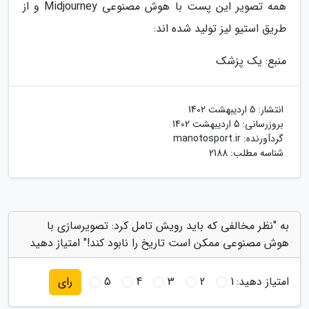
همه تصویر این پست با هوش مصنوعی Midjourney و از
طریق استیو لیز تولید شده اند:
منبع: یک پزشک
انتشار:
5 اردیبهشت 1402
بروزرسانی:
5 اردیبهشت 1402
گردآورنده:
manotosport.ir
شناسه مطلب: 2188
به "نظر مخالفی که باید رویش تامل کرد: تصویرسازی با
هوش مصنوعی ممکن است تاریخ را نابود کند!" امتیاز دهید
امتیاز دهید:
1
2
3
4
5
رای