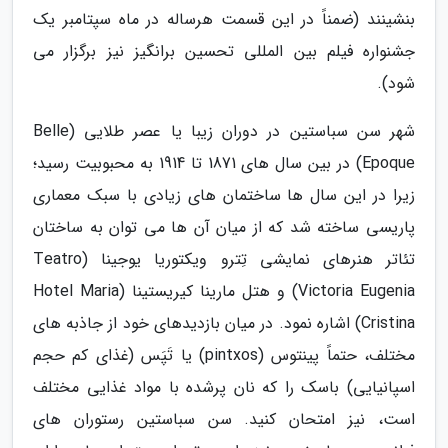
بنشینند (ضمناً در این قسمت هرساله در ماه سپتامبر یک
جشنواره فیلم بین المللی تحسین برانگیز نیز برگزار می
شود).
شهر سن سباستین در دوران زیبا یا عصر طلایی (Belle
Epoque) در بین سال های 1871 تا 1914 به محبوبیت رسید؛
زیرا در این سال ها ساختمان های زیادی با سبک معماری
پاریسی ساخته شد که از میان آن ها می توان به ساختان
تئاتر هنرهای نمایشی تِترو ویکتوریا یوجینا (Teatro
Victoria Eugenia) و هتل مارینا کیریستینا (Hotel Maria
Cristina) اشاره نمود. در میان بازدیدهای خود از جاذبه های
مختلف، حتماً پینتوس (pintxos) یا تَپَس (غذای کم حجم
اسپانیایی) باسک را که نان پرشده با مواد غذایی مختلف
است، نیز امتحان کنید. سن سباستین رستوران های