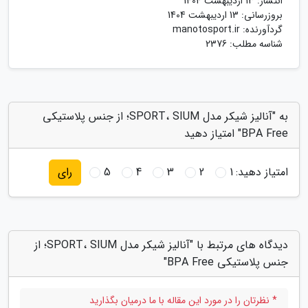
انتشار:
13 اردیبهشت 1404
بروزرسانی:
13 اردیبهشت 1404
گردآورنده:
manotosport.ir
شناسه مطلب: 2376
به "آنالیز شیکر مدل SPORT، SIUM؛ از جنس پلاستیکی
BPA Free" امتیاز دهید
امتیاز دهید:
1
2
3
4
5
رای
دیدگاه های مرتبط با "آنالیز شیکر مدل SPORT، SIUM؛ از
جنس پلاستیکی BPA Free"
* نظرتان را در مورد این مقاله با ما درمیان بگذارید