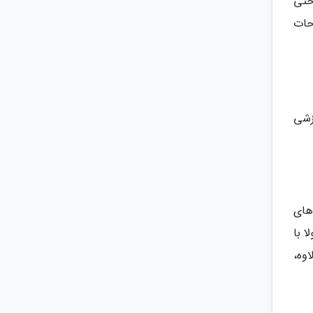
حتی
حات
زشی
های
 با
وه،