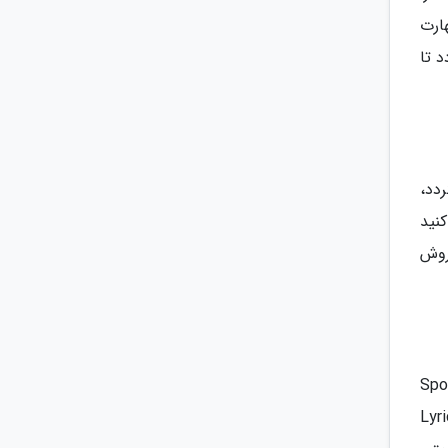
ارت
نو انتخاب گردد تا
ه Shadowing نامیده می گردد،
نید
 روش
موسیقی ارائه نموده است. اپلیکیشن هایی مانند Spotify،
تخصصی تری مانند LyricsTraining