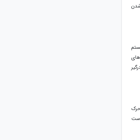
شدن
ستم
های
گیر
حرک
وست