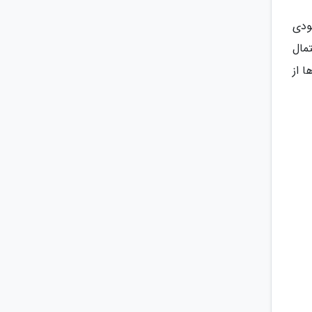
ودی
مال
 از