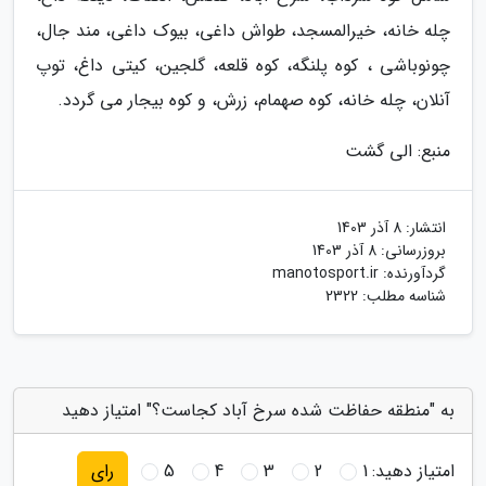
چله خانه، خیرالمسجد، طواش داغی، بیوک داغی، مند جال،
چونوباشی ، کوه پلنگه، کوه قلعه، گلجین، کیتی داغ، توپ
آنلان، چله خانه، کوه صهمام، زرش، و کوه بیجار می گردد.
منبع: الی گشت
انتشار:
8 آذر 1403
بروزرسانی:
8 آذر 1403
گردآورنده:
manotosport.ir
شناسه مطلب: 2322
به "منطقه حفاظت شده سرخ آباد کجاست؟" امتیاز دهید
امتیاز دهید:
1
2
3
4
5
رای