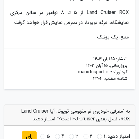
Land Cruiser ROX از 5 تا 8 نوامبر در سالن مرکزی
نمایشگاه، غرفه تویوتا، در معرض نمایش قرار خواهد گرفت.
منبع: یک پزشک
انتشار:
15 آبان 1403
بروزرسانی:
15 آبان 1403
گردآورنده:
manotosport.ir
شناسه مطلب: 2304
به "معرفی خودروی نو مفهومی تویوتا: آیا Land Cruiser
ROX، نسل بعدی FJ Cruiser است؟" امتیاز دهید
امتیاز دهید:
1
2
3
4
5
رای