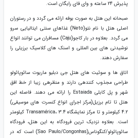
پذیرش 24 ساعته و وای فای رایگان است.
صبحانه این هتل به صورت بوفه ارائه می گردد و در رستوران
اصلی هتل با نام نتو(Neto) غذاهای سنتی ایتالیایی سرو
می گردد. بعلاوه در بار کاجو(Caju) مسافران می توانند انواع
نوشیدنی های بین المللی و اسنک های کلاسیک برزیلی را
سفارش دهند.
اتاق ها و سوئیت های هتل جی دبلیو ماریوت سائوپائولو
طراحی مجذوب کنندهی دارند و منظرهی زیبا از خط افق
شهر و پل کابلی Estaiada را ارائه می دهند. فاصله این
هتل تا تام برزیل(مرکز اجرای انواع کنسرت های موسیقی)
4.2 کیلومتر و تا مرکز نمایشگاه Transamérica، 3.4 کیلومتر
است. بعلاوه نزدیک ترین فرودگاه به این هتل، فرودگاه
سائوپائولو/کنگوناس(Sao Paulo/Congonhas) است که در