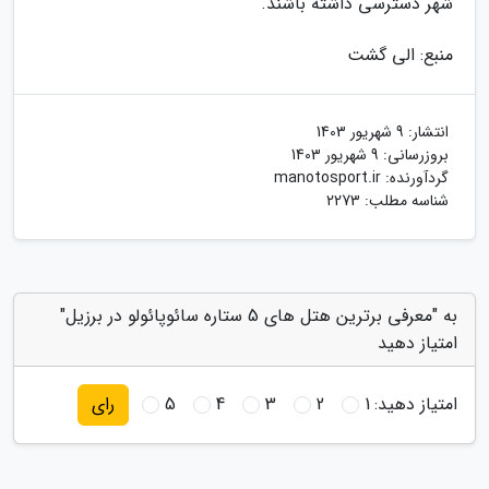
شهر دسترسی داشته باشند.
منبع: الی گشت
انتشار:
9 شهریور 1403
بروزرسانی:
9 شهریور 1403
گردآورنده:
manotosport.ir
شناسه مطلب: 2273
به "معرفی برترین هتل های 5 ستاره سائوپائولو در برزیل"
امتیاز دهید
امتیاز دهید:
1
2
3
4
5
رای