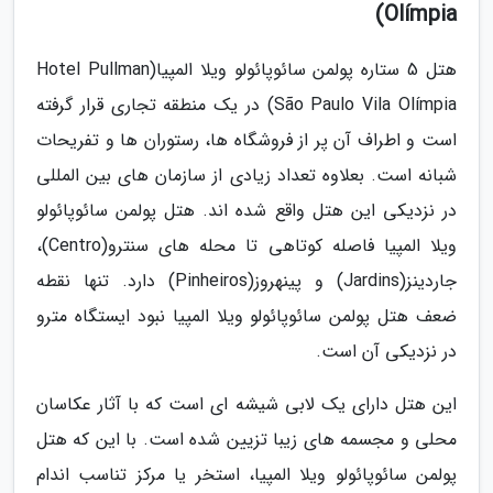
Olímpia)
هتل 5 ستاره پولمن سائوپائولو ویلا المپیا(Hotel Pullman
São Paulo Vila Olímpia) در یک منطقه تجاری قرار گرفته
است و اطراف آن پر از فروشگاه ها، رستوران ها و تفریحات
شبانه است. بعلاوه تعداد زیادی از سازمان های بین المللی
در نزدیکی این هتل واقع شده اند. هتل پولمن سائوپائولو
ویلا المپیا فاصله کوتاهی تا محله های سنترو(Centro)،
جاردینز(Jardins) و پینهروز(Pinheiros) دارد. تنها نقطه
ضعف هتل پولمن سائوپائولو ویلا المپیا نبود ایستگاه مترو
در نزدیکی آن است.
این هتل دارای یک لابی شیشه ای است که با آثار عکاسان
محلی و مجسمه های زیبا تزیین شده است. با این که هتل
پولمن سائوپائولو ویلا المپیا، استخر یا مرکز تناسب اندام