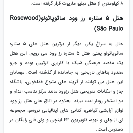
8 کیلومتری از هتل دبلیو ماریوت قرار گرفته است.
هتل 5 ستاره رز وود سائوپائولو(Rosewood
São Paulo)
حال به سراغ یکی دیگر از برترین هتل های 5 ستاره
سائوپائولو یعنی هتل 5 ستاره رز وود می رویم. این هتل
یک مقصد فرهنگی شیک با کاربری ترکیبی بوده و جزو
معدود بناهای تاریخی به جامانده از گذشته است. مهمانان
این هتل می توانند از گزینه های متنوع غذاخوری، باشگاه
جاز و امکانات تفریحی هتل رزوود مانند مرکز تناسب اندام و
دو استخر روباز لذت ببرند. بعلاوه در اتاق های هتل رز وود
لوازم آرایشی گیاهی، کتانی های ایتالیایی تروسو، مجموعه
ای از چای و قهوه، تلویزیون 43 اینچی و وای فای رایگان در
دسترس است.