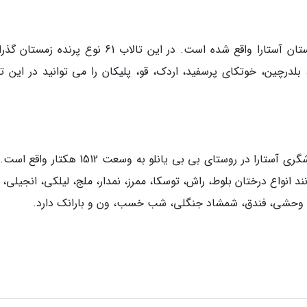
تالاب آق در بخش لوندویل و قسمت مرکزی شهرستان آستارا واقع شده است. در این تالاب 61 نوع پرند
بلدرچین، خوتکای پرسفید، اردک، قو، پلیکان را می توانید در این تا
پارک جنگلی بی بی یانلو یکی از مناطق نمونه گردشگری آستارا در روستای بی بی یانلو به وسعت 512
انواع درختان بلوط، راش، توسکا، ممرز، نمدار، ملج، لیلکی، انجیلی، آ
لاس وحشی، فندق، شمشاد جنگلی، شب خسب، ون و بارانک دارد.