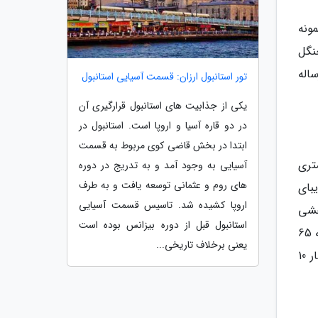
مونه
ب جنگل
اله
تور استانبول ارزان: قسمت آسیایی استانبول
یکی از جذابیت های استانبول قرارگیری آن
در دو قاره آسیا و اروپا است. استانبول در
ابتدا در بخش قاضی کوی مربوط به قسمت
1 کیلومتری جنوب شهرستان آستارا و در 6 کیلومتری
آسیایی به وجود آمد و به تدریج در دوره
های روم و عثمانی توسعه یافت و به طرف
وه زیبای
اروپا کشیده شد. تاسیس قسمت آسیایی
وحشی
استانبول قبل از دوره بیزانس بوده است
می گذرید، جهتی سرسبز که شما را به وجد می آورد. علاوه بر آبشار اصلی، آبشاری دیگر در 10 متری آن قرار گرفته است که 65
یعنی برخلاف تاریخی...
متر ارتفاع دارد و سرریز آب آن نسبت به آبشار اصلی بیشتر است. در بالا دست آبشار نیز 3 حوض بزرگ طبیعی با 3 آبشار 10