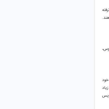
ر گرفته
ند.
 طاووس،
خود
یاد
ویس