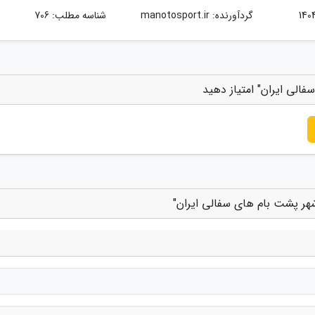
گردآورنده:
manotosport.ir
شناسه مطلب: 706
الی ایران" امتیاز دهید
شهر پشت بام های سفالی ایران"