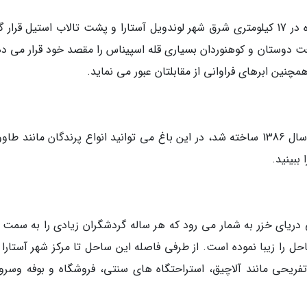
کوه اسپیناس بلندترین کوه در آستارا است. این کوه در 17 کیلومتری شرق شهر لوندویل آستارا و پشت تالاب استیل قرا
ت دوستان و کوهنوردان بسیاری قله اسپیناس را مقصد خود قرار می ده
مچنین ابرهای فراوانی از مقابلتان عبور می نماید.
باغ پرندگان آستارا به عنوان اولین باغ پرندگان در سال 1386 ساخته شد، در این باغ می توانید انواع پرندگان مانند
ببینید.
ریای خزر به شمار می رود که هر ساله گردشگران زیادی را به سمت 
ا زیبا نموده است. از طرفی فاصله این ساحل تا مرکز شهر آستارا ز
ریحی مانند آلاچیق، استراحتگاه های سنتی، فروشگاه و بوفه وسر