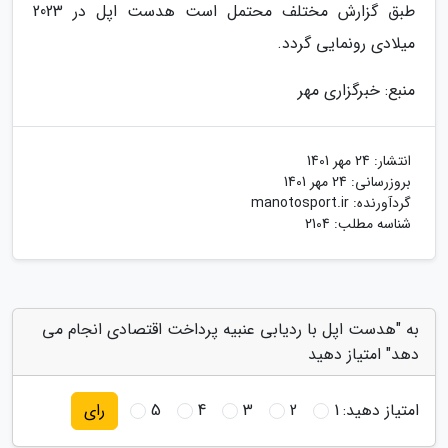
طبق گزارش مختلف محتمل است هدست اپل در 2023
میلادی رونمایی گردد.
منبع: خبرگزاری مهر
انتشار:
24 مهر 1401
بروزرسانی:
24 مهر 1401
گردآورنده:
manotosport.ir
شناسه مطلب: 2104
به "هدست اپل با ردیابی عنبیه پرداخت اقتصادی انجام می
دهد" امتیاز دهید
امتیاز دهید:
1
2
3
4
5
رای